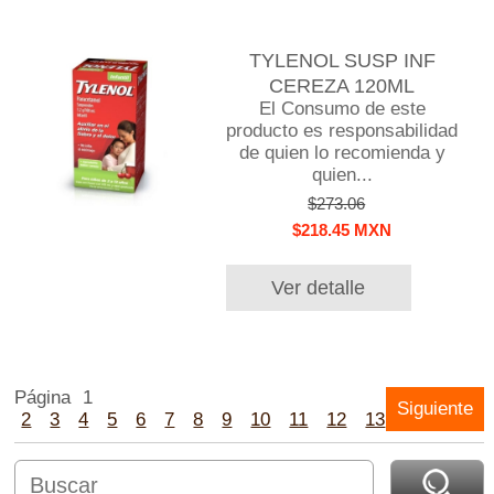
TYLENOL SUSP INF
CEREZA 120ML
El Consumo de este
producto es responsabilidad
de quien lo recomienda y
quien...
$273.06
$218.45 MXN
Ver detalle
Página
1
Siguiente
2
3
4
5
6
7
8
9
10
11
12
13
14
15