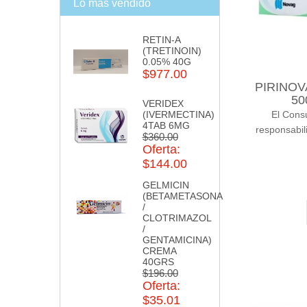
Lo más vendido
RETIN-A
(TRETINOIN)
0.05% 40G
$977.00
PIRINOVA
50
VERIDEX
El Cons
(IVERMECTINA)
4TAB 6MG
responsabil
$360.00
Oferta:
$144.00
GELMICIN
(BETAMETASONA
/
CLOTRIMAZOL
/
GENTAMICINA)
CREMA
40GRS
$196.00
Oferta:
$35.01