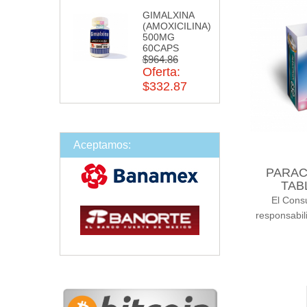
GIMALXINA
(AMOXICILINA)
500MG
60CAPS
$964.86
Oferta:
$332.87
Aceptamos:
PARAC
TAB
El Cons
responsabil