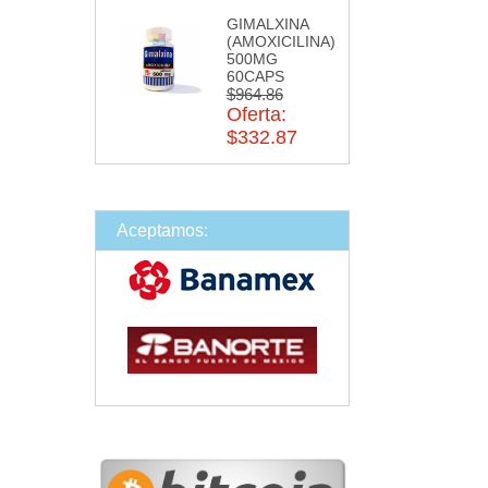
GIMALXINA
(AMOXICILINA)
500MG
60CAPS
$964.86
Oferta:
$332.87
Aceptamos: