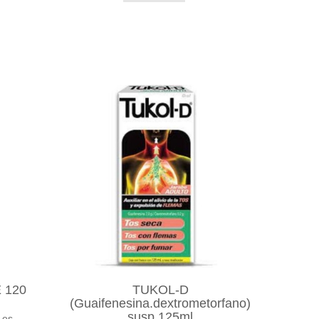
 120
TUKOL-D
(Guaifenesina.dextrometorfano)
susp 125ml
 es