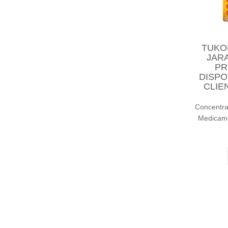
TUKOL
JARA
PR
DISPO
CLIE
Concentr
Medicame