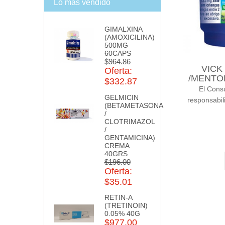
Lo más vendido
GIMALXINA
(AMOXICILINA)
500MG
60CAPS
$964.86
VICK
Oferta:
/MENTOL
$332.87
El Cons
GELMICIN
responsabil
(BETAMETASONA
/
CLOTRIMAZOL
/
GENTAMICINA)
CREMA
40GRS
$196.00
Oferta:
$35.01
RETIN-A
(TRETINOIN)
0.05% 40G
$977.00