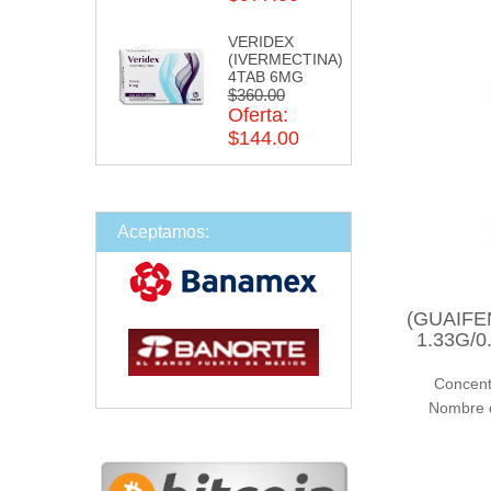
VERIDEX
(IVERMECTINA)
4TAB 6MG
$360.00
Oferta:
$144.00
Aceptamos:
(GUAIF
1.33G/
Concen
Nombre d