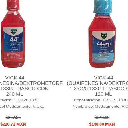
VICK 44
VICK 44
ENESINA/DEXTROMETORFANO)
(GUAIFENESINA/DEXT
0.133G FRASCO CON
1.33G/0.133G FRASCO
240 ML
120 ML
tracion: 1.33G/0.133G
Concentracion: 1.33G/0.1
el Medicamento: VICK...
Nombre del Medicamento: VIC
$267.55
$248.00
$220.72 MXN
$148.80 MXN