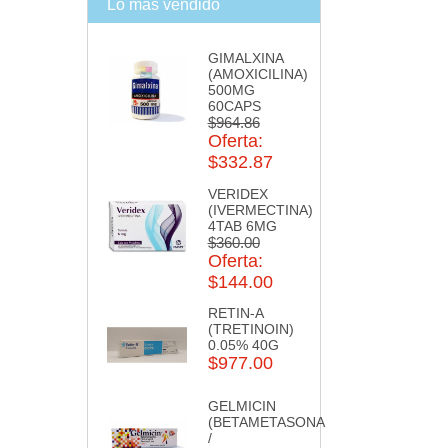
Lo más vendido
GIMALXINA
(AMOXICILINA)
500MG
60CAPS
$964.86
Oferta:
$332.87
VERIDEX
(IVERMECTINA)
4TAB 6MG
$360.00
Oferta:
$144.00
RETIN-A
(TRETINOIN)
0.05% 40G
$977.00
GELMICIN
(BETAMETASONA
/