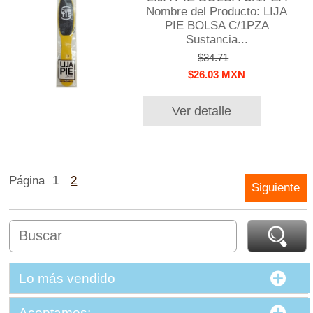
Nombre del Producto: LIJA
PIE BOLSA C/1PZA
Sustancia...
$34.71
$26.03 MXN
Ver detalle
Página
1
2
Siguiente
Lo más vendido
Aceptamos: