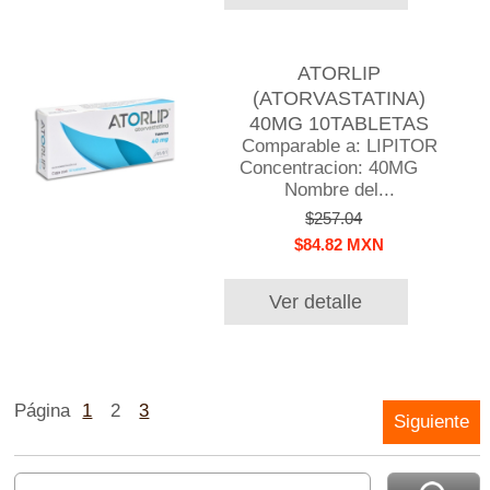
ATORLIP
(ATORVASTATINA)
40MG 10TABLETAS
Comparable a: LIPITOR
Concentracion: 40MG
Nombre del...
$257.04
$84.82 MXN
Ver detalle
Página
1
2
3
Siguiente