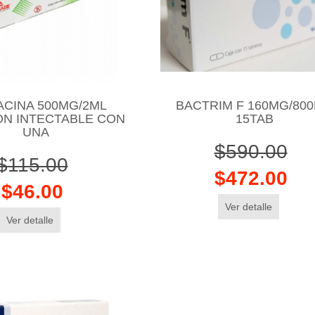
ACINA 500MG/2ML
BACTRIM F 160MG/80
ON INTECTABLE CON
15TAB
UNA
$590.00
$115.00
$472.00
$46.00
Ver detalle
Ver detalle