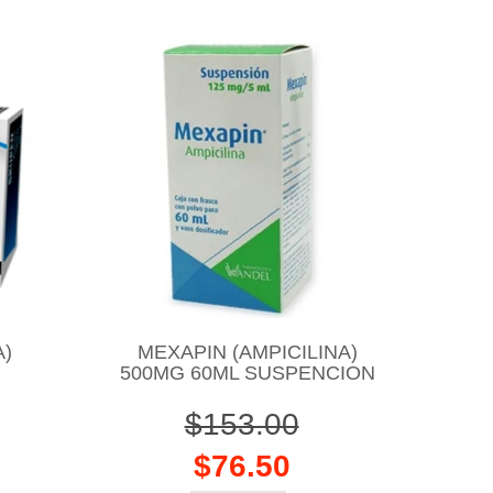
A)
MEXAPIN (AMPICILINA)
500MG 60ML SUSPENCION
$153.00
$76.50