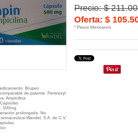
Precio: $ 211.0
Oferta: $ 105.
* Pesos Mexicanos
edicamento: Brupen
omparable de patente: Pentrexyl
va: Ampicilina
 Capsulas
n: 500mg
iberación prolongada: No
 Farmaceutica Wandel, S.A. de C.V.
apsulas
ico