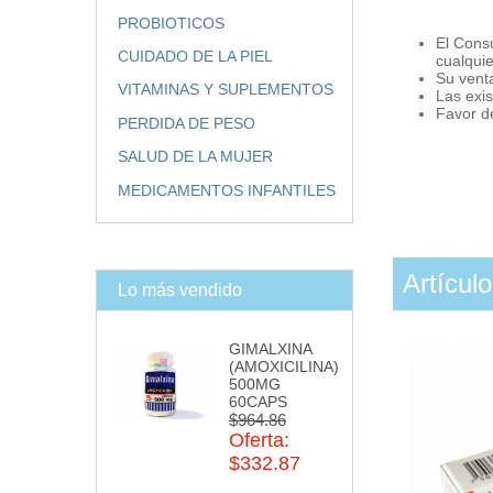
PROBIOTICOS
El Cons
CUIDADO DE LA PIEL
cualqui
Su vent
VITAMINAS Y SUPLEMENTOS
Las exis
Favor de
PERDIDA DE PESO
SALUD DE LA MUJER
MEDICAMENTOS INFANTILES
Artícul
Lo más vendido
GIMALXINA
(AMOXICILINA)
500MG
60CAPS
$964.86
Oferta:
$332.87