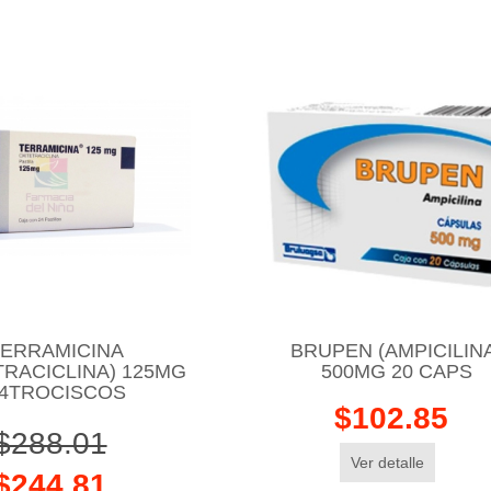
TERRAMICINA
BRUPEN (AMPICILIN
TRACICLINA) 125MG
500MG 20 CAPS
4TROCISCOS
$102.85
$288.01
Ver detalle
$244.81