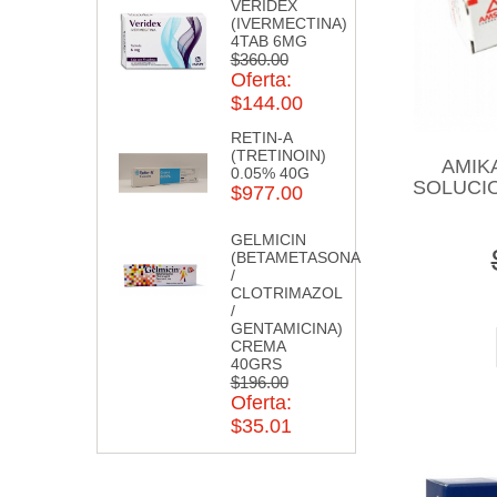
VERIDEX
(IVERMECTINA)
4TAB 6MG
$360.00
Oferta:
$144.00
RETIN-A
(TRETINOIN)
AMIK
0.05% 40G
SOLUCI
$977.00
GELMICIN
(BETAMETASONA
/
CLOTRIMAZOL
/
GENTAMICINA)
CREMA
40GRS
$196.00
Oferta:
$35.01