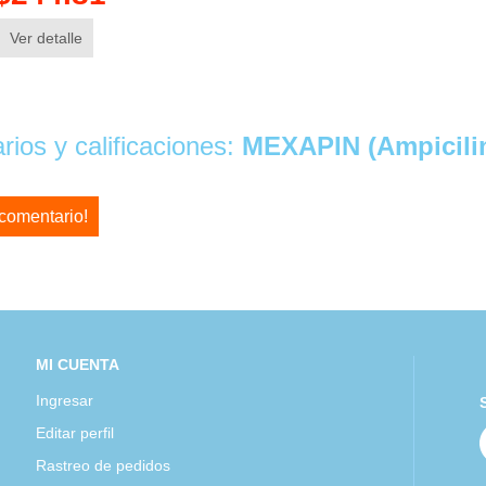
Ver detalle
ios y calificaciones:
MEXAPIN (Ampicil
 comentario!
MI CUENTA
Ingresar
Editar perfil
Rastreo de pedidos