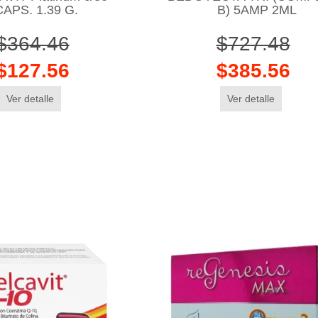
CAPS. 1.39 G.
B) 5AMP 2ML
$364.46
$727.48
$127.56
$385.56
Ver detalle
Ver detalle