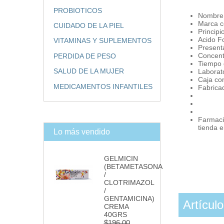
PROBIOTICOS
Nombre 
Marca c
CUIDADO DE LA PIEL
Principi
Acido Fo
VITAMINAS Y SUPLEMENTOS
Present
Concent
PERDIDA DE PESO
Tiempo 
SALUD DE LA MUJER
Laborato
Caja co
MEDICAMENTOS INFANTILES
Fabrica
Farmaci
tienda 
Lo más vendido
GELMICIN
(BETAMETASONA
/
CLOTRIMAZOL
/
GENTAMICINA)
Artícul
CREMA
40GRS
$196.00