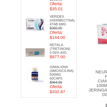
Oferta:
$35.01
VERIDEX
(IVERMECTINA)
4TAB 6MG
$360.00
Oferta:
$144.00
RETIN-A
(TRETINOIN)
0.05% 40G
$977.00
GIMALXINA
(AMOXICILINA)
NEUR
500MG
60CAPS
CIA
$964.86
100M
Oferta:
JERING
$332.87
D