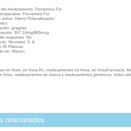
del medicamento: Ferramina Fol
omparativo: Ferramina Fol
o activo: Hierro Polimaltosado/
lico
ación: grageas
ración: 357.14mg/800mcg
de respuesta: No
rio: Nicomed, S. A.
n 30 Pildoras
do en: México
as en línea, en línea Rx, medicamentos en línea, en líneaFarmacia, 
en línea, medicamentos de marca y medicamentos genéricos, todos ub
os relacionados