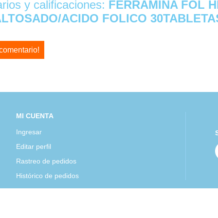
ios y calificaciones:
FERRAMINA FOL H
LTOSADO/ACIDO FOLICO 30TABLETA
 comentario!
MI CUENTA
Ingresar
Editar perfil
Rastreo de pedidos
Histórico de pedidos
Mexipharmacy Todos los derechos reservados