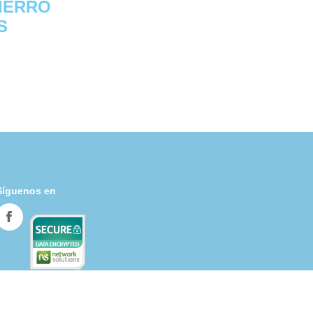
IERRO
S
Síguenos en