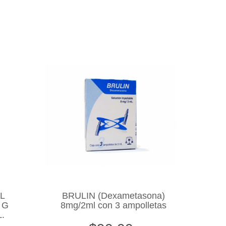
IL
BRULIN (Dexametasona)
 G
8mg/2ml con 3 ampolletas
.