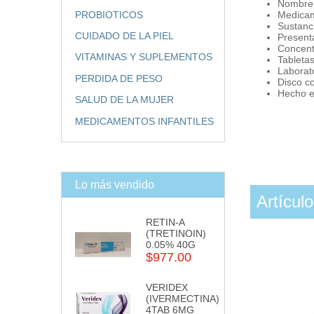
Nombre 
PROBIOTICOS
Medicam
Sustanci
CUIDADO DE LA PIEL
Presenta
Concent
VITAMINAS Y SUPLEMENTOS
Tabletas
Laborat
PERDIDA DE PESO
Disco c
Hecho e
SALUD DE LA MUJER
MEDICAMENTOS INFANTILES
Lo más vendido
Artícul
RETIN-A
(TRETINOIN)
0.05% 40G
$977.00
VERIDEX
(IVERMECTINA)
4TAB 6MG