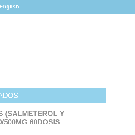
English
ZADOS
S (SALMETEROL Y
0/500MG 60DOSIS