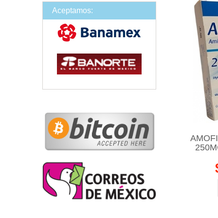
Aceptamos:
AMOFI
250M