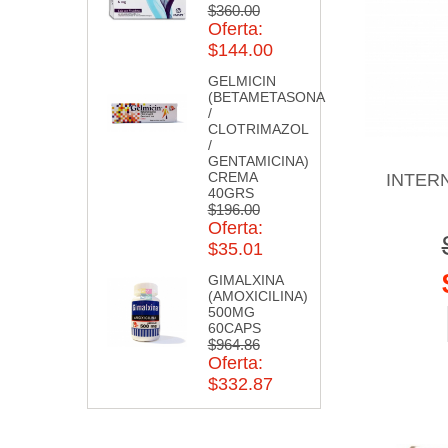
$360.00
Oferta:
$144.00
GELMICIN
(BETAMETASONA
/
CLOTRIMAZOL
/
GENTAMICINA)
CREMA
INTERN
40GRS
$196.00
Oferta:
$35.01
GIMALXINA
(AMOXICILINA)
500MG
60CAPS
$964.86
Oferta:
$332.87