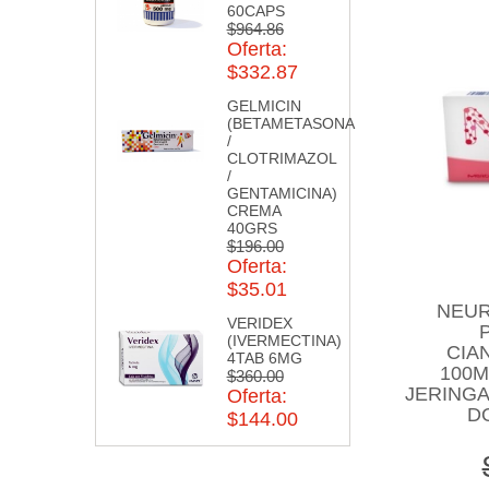
60CAPS
$964.86
Oferta:
$332.87
GELMICIN
(BETAMETASONA
/
CLOTRIMAZOL
/
GENTAMICINA)
CREMA
40GRS
$196.00
Oferta:
$35.01
NEUR
VERIDEX
(IVERMECTINA)
CIA
4TAB 6MG
100M
$360.00
JERING
Oferta:
D
$144.00