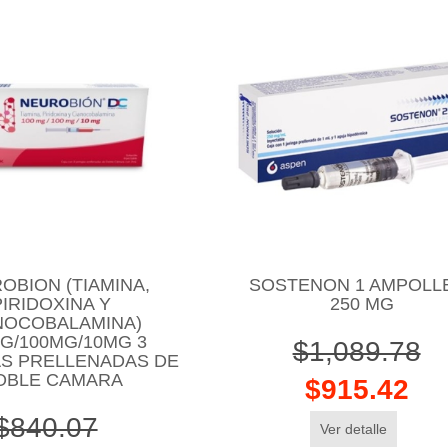
OBION (TIAMINA,
SOSTENON 1 AMPOLL
PIRIDOXINA Y
250 MG
NOCOBALAMINA)
G/100MG/10MG 3
$1,089.78
AS PRELLENADAS DE
OBLE CAMARA
$915.42
$840.07
Ver detalle