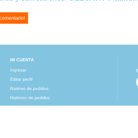
 comentario!
MI CUENTA
Ingresar
Editar perfil
Rastreo de pedidos
Histórico de pedidos
Mexipharmacy Todos los derechos reservados