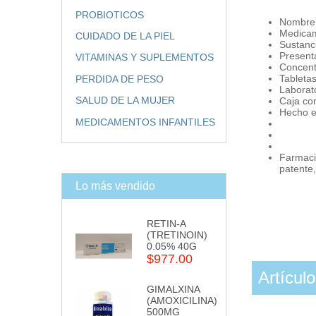
PROBIOTICOS
Nombre 
Medicam
CUIDADO DE LA PIEL
Sustanci
Present
VITAMINAS Y SUPLEMENTOS
Concent
Tabletas
PERDIDA DE PESO
Laborat
SALUD DE LA MUJER
Caja co
Hecho e
MEDICAMENTOS INFANTILES
Farmacia
patente
Lo más vendido
RETIN-A
(TRETINOIN)
0.05% 40G
$977.00
Artícul
GIMALXINA
(AMOXICILINA)
500MG