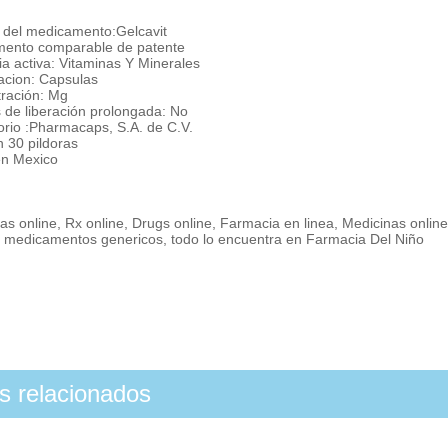
del medicamento:Gelcavit
ento comparable de patente
a activa: Vitaminas Y Minerales
acion: Capsulas
ración: Mg
 de liberación prolongada: No
orio :Pharmacaps, S.A. de C.V.
n 30 pildoras
n Mexico
s online, Rx online, Drugs online, Farmacia en linea, Medicinas onlin
, medicamentos genericos, todo lo encuentra en Farmacia Del Niño
os relacionados