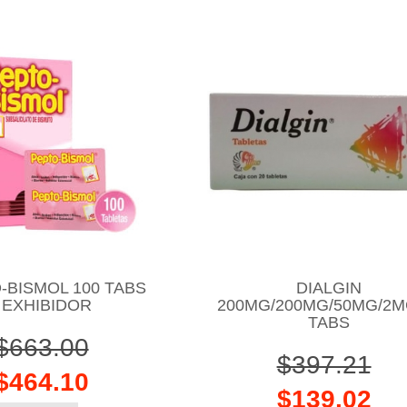
-BISMOL 100 TABS
DIALGIN
EXHIBIDOR
200MG/200MG/50MG/2M
TABS
$663.00
$397.21
$464.10
$139.02