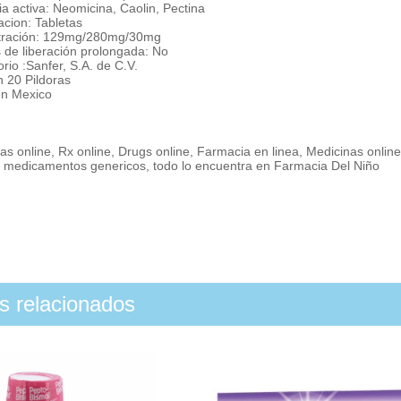
a activa: Neomicina, Caolin, Pectina
acion: Tabletas
tración: 129mg/280mg/30mg
 de liberación prolongada: No
rio :Sanfer, S.A. de C.V.
n 20 Pildoras
n Mexico
s online, Rx online, Drugs online, Farmacia en linea, Medicinas onlin
, medicamentos genericos, todo lo encuentra en Farmacia Del Niño
os relacionados