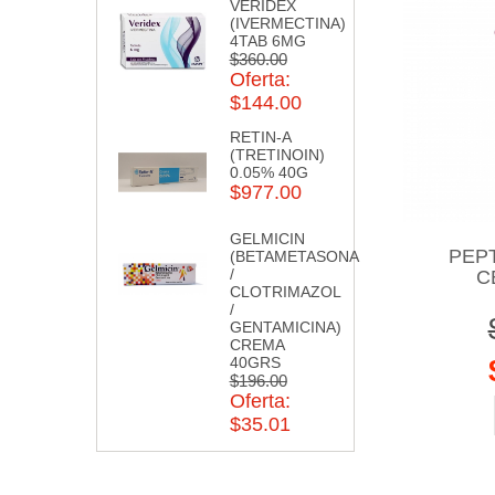
VERIDEX
(IVERMECTINA)
4TAB 6MG
$360.00
Oferta:
$144.00
RETIN-A
(TRETINOIN)
0.05% 40G
$977.00
GELMICIN
PEP
(BETAMETASONA
/
C
CLOTRIMAZOL
/
GENTAMICINA)
CREMA
40GRS
$196.00
Oferta:
$35.01