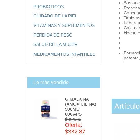
Sustanci
PROBIOTICOS
Present
Concen
CUIDADO DE LA PIEL
Tabletas
Laborato
VITAMINAS Y SUPLEMENTOS
Caja co
Hecho e
PERDIDA DE PESO
SALUD DE LA MUJER
Farmacia
MEDICAMENTOS INFANTILES
patente
Lo más vendido
GIMALXINA
(AMOXICILINA)
Artícul
500MG
60CAPS
$964.86
Oferta:
$332.87