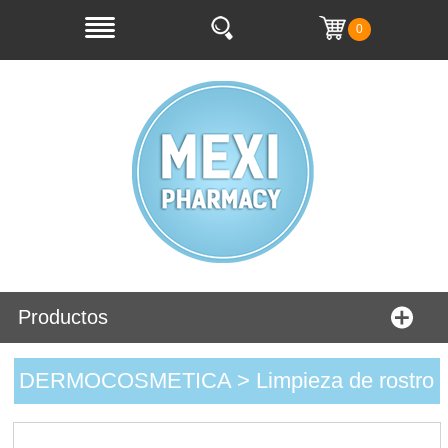
0
Productos
DERMOCOSMETICA > Limpieza de rostro