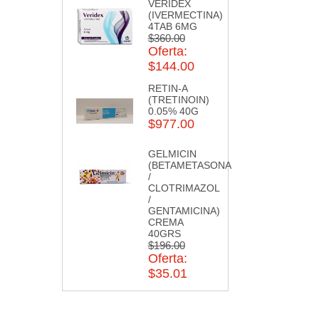
VERIDEX
(IVERMECTINA)
4TAB 6MG
$360.00
Oferta:
$144.00
RETIN-A
(TRETINOIN)
0.05% 40G
$977.00
GELMICIN
(BETAMETASONA
/
CLOTRIMAZOL
/
GENTAMICINA)
CREMA
40GRS
$196.00
Oferta:
$35.01