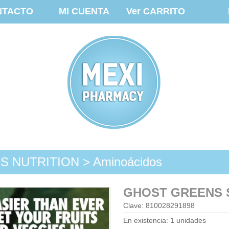
NTACTO
MI CUENTA
Ver CARRITO
 NUTRITION > Aminoácidos
GHOST GREENS 
Clave: 810028291898
En existencia: 1 unidades