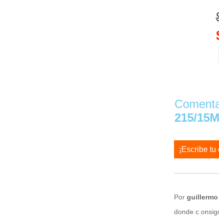
Comentar
215/15
¡Escribe tu
Por
guillerm
donde c onsigo