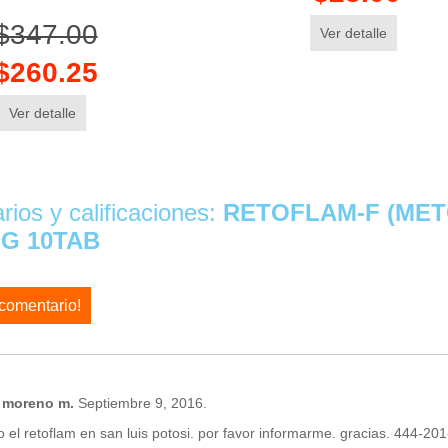
$347.00
Ver detalle
$260.25
Ver detalle
ios y calificaciones:
RETOFLAM-F (ME
MG 10TAB
 comentario!
o moreno m.
Septiembre 9, 2016.
 el retoflam en san luis potosi. por favor informarme. gracias. 444-20