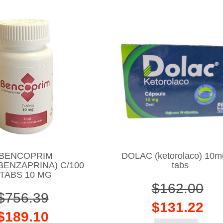
BENCOPRIM
DOLAC (ketorolaco) 10m
BENZAPRINA) C/100
tabs
TABS 10 MG
$162.00
$756.39
$131.22
$189.10