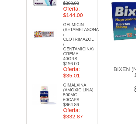
$360.00
Oferta:
$144.00
GELMICIN
(BETAMETASONA
/
CLOTRIMAZOL
/
GENTAMICINA)
CREMA
40GRS
$196.00
BIXEN 
Oferta:
$35.01
GIMALXINA
(AMOXICILINA)
500MG
60CAPS
$964.86
Oferta:
$332.87