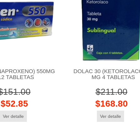
(NAPROXENO) 550MG
DOLAC 30 (KETOROLACO
12 TABLETAS
MG 4 TABLETAS
$151.00
$211.00
$52.85
$168.80
Ver detalle
Ver detalle