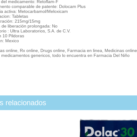
del medicamento: Retoflam-F
ento comparable de patente: Dolocam Plus
ia activa: Metocarbamol/Meloxicam
acion: Tabletas
ración: 215mg/15mg
 de liberación prolongada: No
rio : Ultra Laboratorios, S.A. de C.V.
n 10 Pildoras
n: Mexico
s online, Rx online, Drugs online, Farmacia en linea, Medicinas onlin
, medicamentos genericos, todo lo encuentra en Farmacia Del Niño
os relacionados