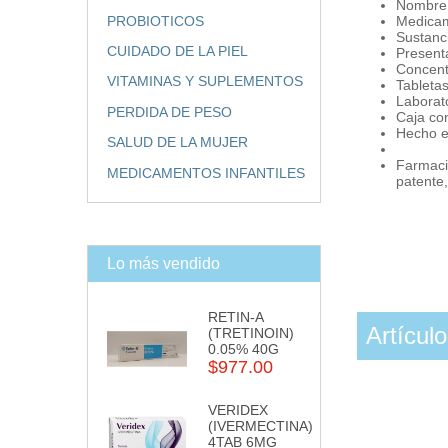
Nombre 
PROBIOTICOS
Medicam
Sustanc
CUIDADO DE LA PIEL
Present
Concent
VITAMINAS Y SUPLEMENTOS
Tabletas
Laborato
PERDIDA DE PESO
Caja co
Hecho e
SALUD DE LA MUJER
Farmacia
MEDICAMENTOS INFANTILES
patente
Lo más vendido
RETIN-A
Artícul
(TRETINOIN)
0.05% 40G
$977.00
VERIDEX
(IVERMECTINA)
4TAB 6MG