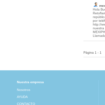
mex
Hola Bu
Retofla
repúblic
por telé
http://
nuestra 
MEXIPHA
Llamada
Página 1 - 1
Nuestra empresa
Nosotros
AYUDA
CONTACTO