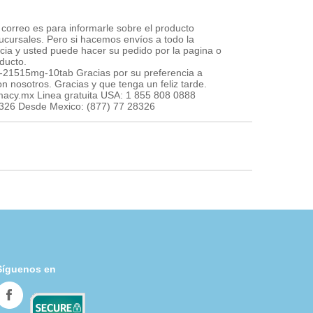
correo es para informarle sobre el producto
cursales. Pero si hacemos envíos a todo la
ncia y usted puede hacer su pedido por la pagina o
oducto.
-21515mg-10tab Gracias por su preferencia a
n nosotros. Gracias y que tenga un feliz tarde.
acy.mx Linea gratuita USA: 1 855 808 0888
8326 Desde Mexico: (877) 77 28326
Síguenos en