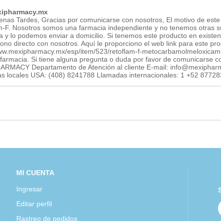
ipharmacy.mx
enas Tardes, Gracias por comunicarse con nosotros, El motivo de este 
m-F. Nosotros somos una farmacia independiente y no tenemos otras su
a y lo podemos enviar a domicilio. Si tenemos este producto en existe
fono directo con nosotros. Aquí le proporciono el web link para este pr
www.mexipharmacy.mx/esp/item/523/retoflam-f-metocarbamolmeloxicam
farmacia. Si tiene alguna pregunta o duda por favor de comunicarse co
RMACY Departamento de Atención al cliente E-mail: info@mexipharm
s locales USA: (408) 8241788 Llamadas internacionales: 1 +52 8772
MI CUENTA
Ingresar
Editar perfil
Rastreo de pedidos