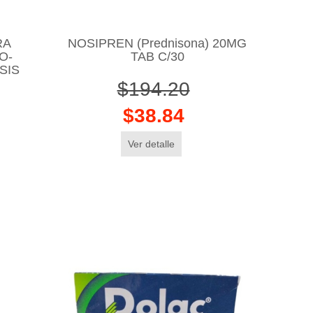
RA
NOSIPREN (Prednisona) 20MG
O-
TAB C/30
SIS
$194.20
$38.84
Ver detalle