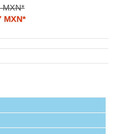
3 MXN*
77 MXN*