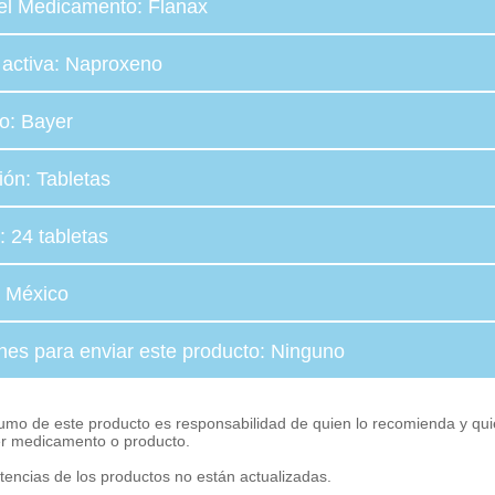
el Medicamento: Flanax
 activa: Naproxeno
io: Bayer
ión: Tabletas
 24 tabletas
 México
ones para enviar este producto: Ninguno
umo de este producto es responsabilidad de quien lo recomienda y qui
er medicamento o producto.
tencias de los productos no están actualizadas.