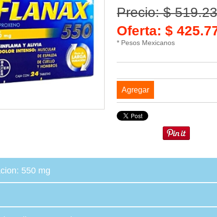
Precio: $ 519.2
Oferta: $ 425.
* Pesos Mexicanos
Agregar
cion: 550 mg