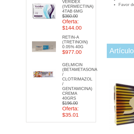
VERIDEX
Favor de
(IVERMECTINA)
4TAB 6MG
$360.00
Oferta:
$144.00
RETIN-A
(TRETINOIN)
0.05% 40G
Artícul
$977.00
GELMICIN
(BETAMETASONA
/
CLOTRIMAZOL
/
GENTAMICINA)
CREMA
40GRS
$196.00
Oferta:
$35.01