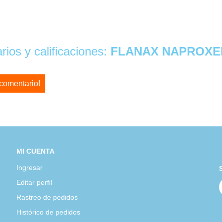
ios y calificaciones:
FLANAX NAPROXEN
 comentario!
MI CUENTA
Ingresar
Editar perfil
Rastreo de pedidos
Histórico de pedidos