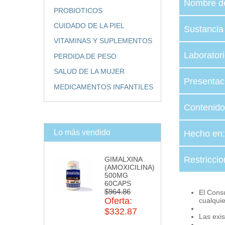
Nombre d
PROBIOTICOS
CUIDADO DE LA PIEL
Sustancia
VITAMINAS Y SUPLEMENTOS
Laborator
PERDIDA DE PESO
SALUD DE LA MUJER
Presentac
MEDICAMENTOS INFANTILES
Contenido:
Lo más vendido
Hecho en:
Restricci
GIMALXINA
(AMOXICILINA)
500MG
60CAPS
$964.86
El Cons
Oferta:
cualqui
$332.87
Las exis