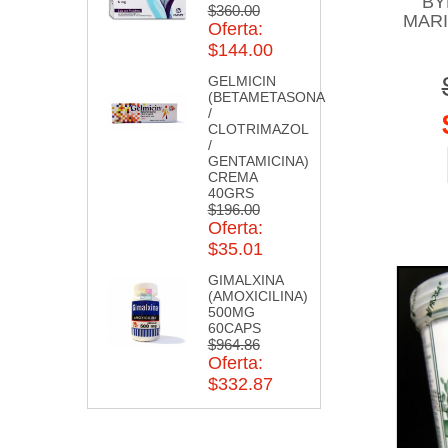
BY
$360.00
MARI
Oferta:
$144.00
GELMICIN
(BETAMETASONA
/
CLOTRIMAZOL
/
GENTAMICINA)
CREMA
40GRS
$196.00
Oferta:
$35.01
GIMALXINA
(AMOXICILINA)
500MG
60CAPS
$964.86
Oferta:
$332.87