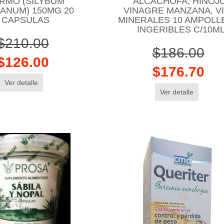
RMO (SILYBUM
ALCACHOFA, HINOJO
ANUM) 150MG 20
VINAGRE MANZANA, VI
CAPSULAS
MINERALES 10 AMPOLL
INGERIBLES C/10M
$210.00
$186.00
$126.00
$176.70
Ver detalle
Ver detalle