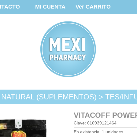
NTACTO
MI CUENTA
Ver CARRITO
 NATURAL (SUPLEMENTOS) > TES/INF
VITACOFF POWER
Clave: 610939121464
En existencia: 1 unidades