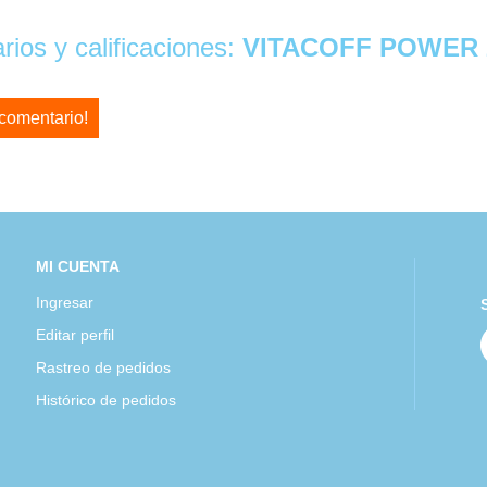
ios y calificaciones:
VITACOFF POWER 
 comentario!
MI CUENTA
Ingresar
Editar perfil
Rastreo de pedidos
Histórico de pedidos