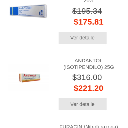
20G
$195.34
$175.81
Ver detalle
ANDANTOL
(ISOTIPENDILO) 25G
$316.00
$221.20
Ver detalle
FURACIN (Nitrofurazona)