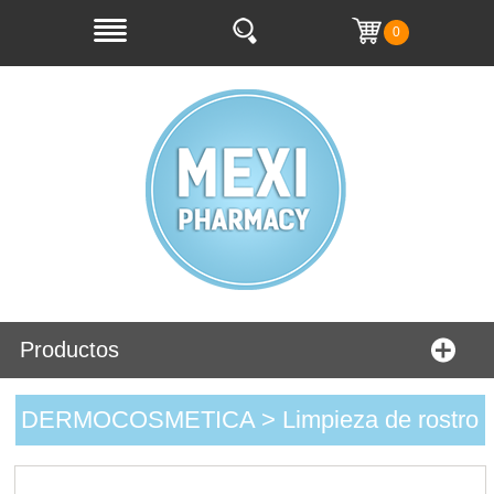
0
Productos
DERMOCOSMETICA > Limpieza de rostro