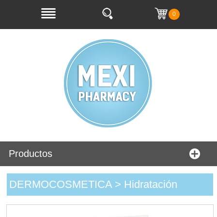
0
Productos
DERMOCOSMETICA > Hidratación