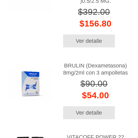
)0.5/2.5 MG.
$392.00
$156.80
Ver detalle
BRULIN (Dexametasona)
8mg/2ml con 3 ampolletas
$90.00
$54.00
Ver detalle
VITACOFF POWER 22