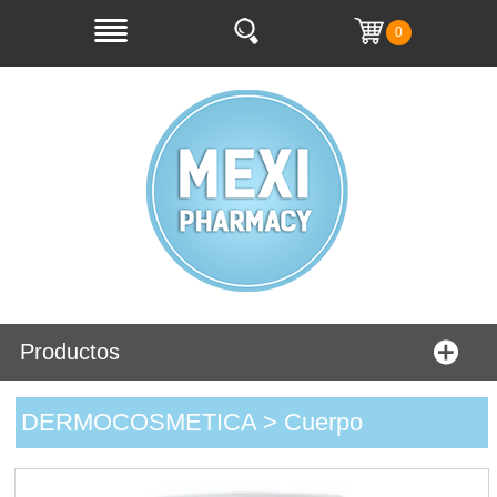
0
Productos
DERMOCOSMETICA > Cuerpo