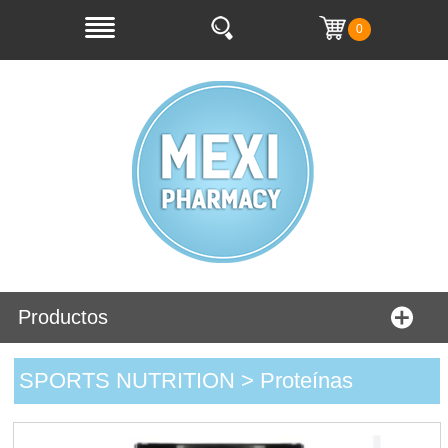
0
Productos
SPORTS NUTRITION > Proteínas