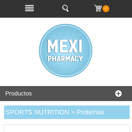
0
Productos
SPORTS NUTRITION > Proteínas