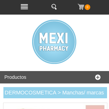
0
Productos
DERMOCOSMETICA > Manchas/ marcas