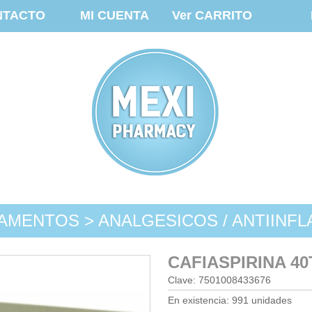
NTACTO
MI CUENTA
Ver CARRITO
AMENTOS > ANALGESICOS / ANTIINFL
CAFIASPIRINA 4
Clave: 7501008433676
En existencia: 991 unidades