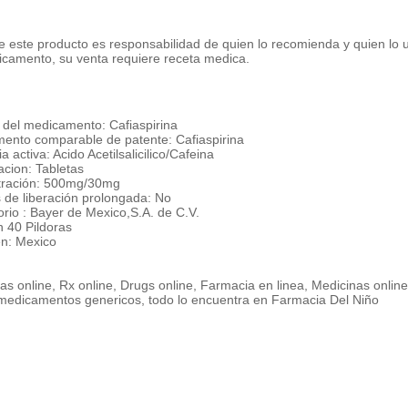
 este producto es responsabilidad de quien lo recomienda y quien lo 
icamento, su venta requiere receta medica.
del medicamento: Cafiaspirina
ento comparable de patente: Cafiaspirina
a activa: Acido Acetilsalicilico/Cafeina
acion: Tabletas
ración: 500mg/30mg
 de liberación prolongada: No
rio : Bayer de Mexico,S.A. de C.V.
n 40 Pildoras
n: Mexico
s online, Rx online, Drugs online, Farmacia en linea, Medicinas onlin
medicamentos genericos, todo lo encuentra en Farmacia Del Niño