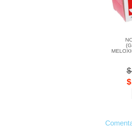
N
(
MELOXI
$
$
Comentar