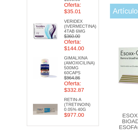
Oferta:
Artícul
$35.01
VERIDEX
(IVERMECTINA)
4TAB 6MG
$360.00
Oferta:
$144.00
GIMALXINA
(AMOXICILINA)
500MG
60CAPS
$964.86
Oferta:
$332.87
RETIN-A
(TRETINOIN)
0.05% 40G
$977.00
ESOX
BIOA
ESOFAG