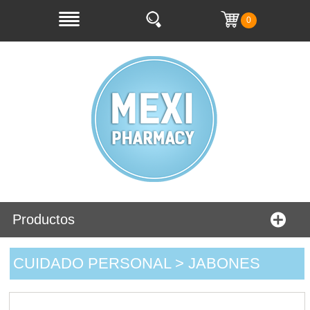
0
Productos
CUIDADO PERSONAL > JABONES