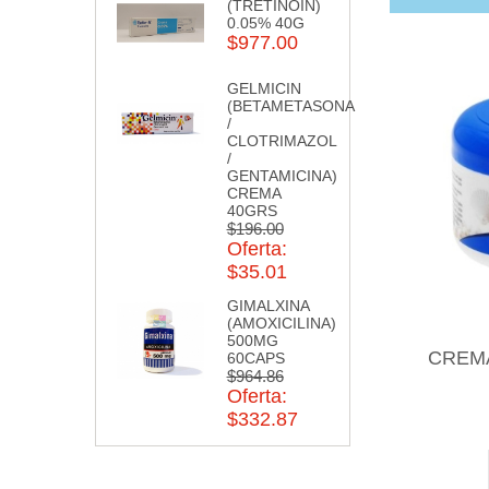
(TRETINOIN)
0.05% 40G
$977.00
GELMICIN
(BETAMETASONA
/
CLOTRIMAZOL
/
GENTAMICINA)
CREMA
40GRS
$196.00
Oferta:
$35.01
GIMALXINA
(AMOXICILINA)
500MG
CREM
60CAPS
$964.86
Oferta:
$332.87