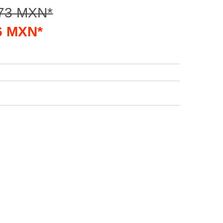
.73 MXN*
26 MXN*