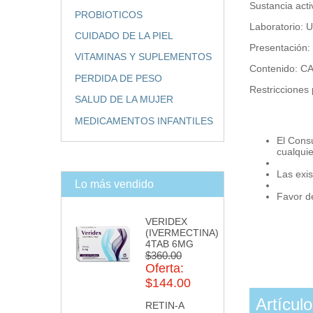
Sustancia act
PROBIOTICOS
Laboratorio:
CUIDADO DE LA PIEL
Presentación
VITAMINAS Y SUPLEMENTOS
Contenido: 
PERDIDA DE PESO
Restricciones
SALUD DE LA MUJER
MEDICAMENTOS INFANTILES
El Cons
cualqui
Las exis
Lo más vendido
Favor de
VERIDEX
(IVERMECTINA)
4TAB 6MG
$360.00
Oferta:
$144.00
Artícul
RETIN-A