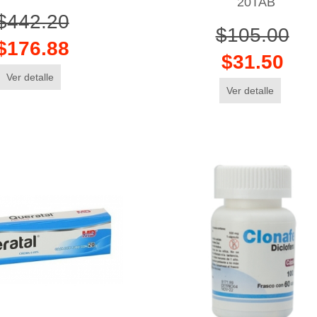
20TAB
$442.20
$105.00
$176.88
$31.50
Ver detalle
Ver detalle