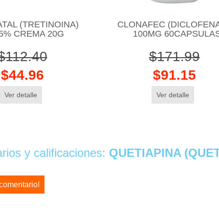
TAL (TRETINOINA)
CLONAFEC (DICLOFEN
05% CREMA 20G
100MG 60CAPSULA
$112.40
$171.99
$44.96
$91.15
Ver detalle
Ver detalle
ios y calificaciones:
QUETIAPINA (QUET
 comentario!