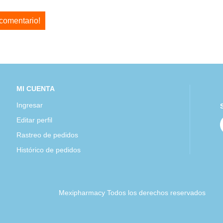
 comentario!
MI CUENTA
Ingresar
Editar perfil
Rastreo de pedidos
Histórico de pedidos
Mexipharmacy Todos los derechos reservados