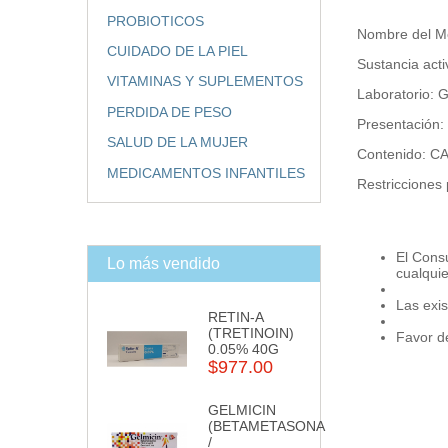
PROBIOTICOS
Nombre del 
CUIDADO DE LA PIEL
Sustancia ac
VITAMINAS Y SUPLEMENTOS
Laboratorio: 
PERDIDA DE PESO
Presentació
SALUD DE LA MUJER
Contenido: 
MEDICAMENTOS INFANTILES
Restricciones
El Cons
Lo más vendido
cualqui
Las exis
RETIN-A
(TRETINOIN)
Favor de
0.05% 40G
$977.00
GELMICIN
(BETAMETASONA
/