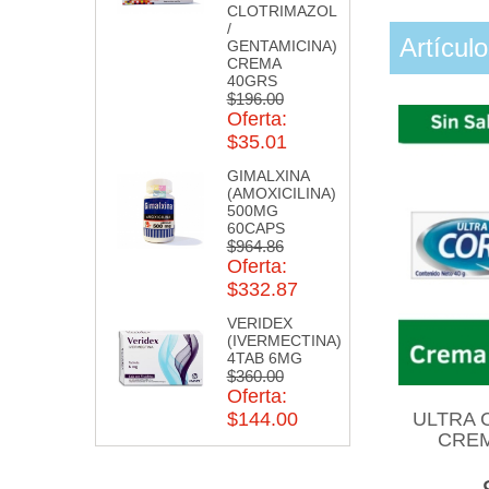
CLOTRIMAZOL
/
Artícul
GENTAMICINA)
CREMA
40GRS
$196.00
Oferta:
$35.01
GIMALXINA
(AMOXICILINA)
500MG
60CAPS
$964.86
Oferta:
$332.87
VERIDEX
(IVERMECTINA)
4TAB 6MG
$360.00
Oferta:
ULTRA 
$144.00
CREM