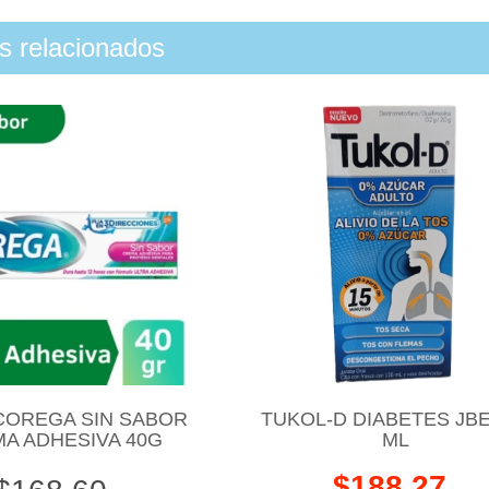
os relacionados
COREGA SIN SABOR
TUKOL-D DIABETES JBE
A ADHESIVA 40G
ML
$188.27