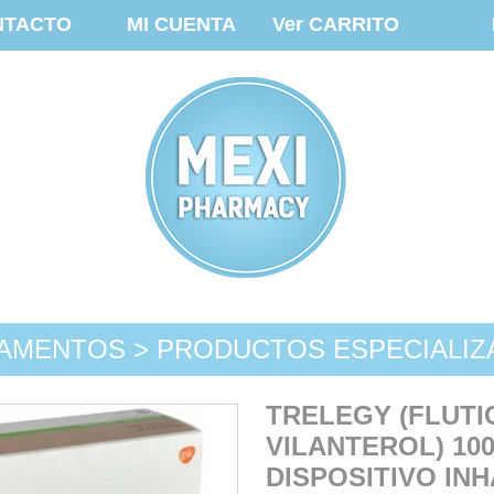
NTACTO
MI CUENTA
Ver CARRITO
AMENTOS > PRODUCTOS ESPECIALI
TRELEGY (FLUTI
VILANTEROL) 10
DISPOSITIVO IN