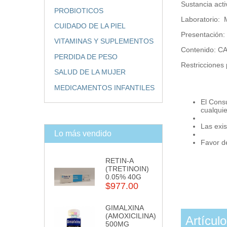
Sustancia ac
PROBIOTICOS
Laboratorio:
CUIDADO DE LA PIEL
Presentación
VITAMINAS Y SUPLEMENTOS
Contenido: 
PERDIDA DE PESO
Restricciones
SALUD DE LA MUJER
MEDICAMENTOS INFANTILES
El Cons
cualqui
Las exis
Lo más vendido
Favor de
RETIN-A
(TRETINOIN)
0.05% 40G
$977.00
GIMALXINA
(AMOXICILINA)
Artícul
500MG