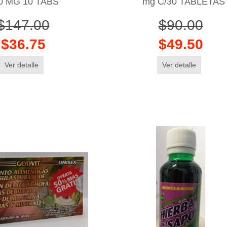
0 MG 10 TABS
mg C/30 TABLETAS
$147.00
$90.00
$36.75
$49.50
Ver detalle
Ver detalle