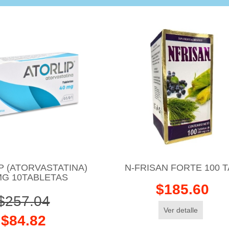
P (ATORVASTATINA)
N-FRISAN FORTE 100 
MG 10TABLETAS
$185.60
$257.04
Ver detalle
$84.82