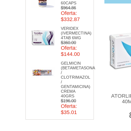
60CAPS
$964.86
Oferta:
$332.87
VERIDEX
(IVERMECTINA)
4TAB 6MG
$360.00
Oferta:
$144.00
GELMICIN
(BETAMETASONA
/
CLOTRIMAZOL
/
GENTAMICINA)
CREMA
ATORLI
40GRS
$196.00
40
Oferta:
$35.01