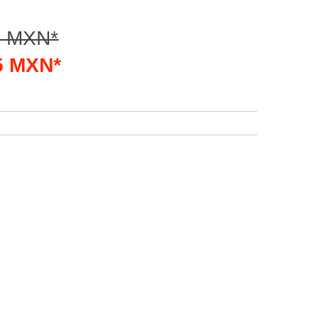
0 MXN*
75 MXN*