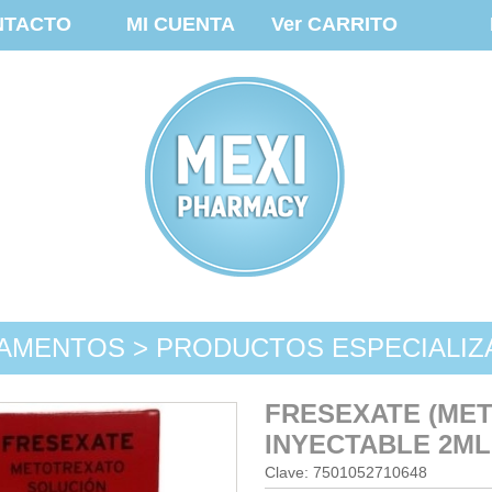
NTACTO
MI CUENTA
Ver CARRITO
AMENTOS > PRODUCTOS ESPECIALI
FRESEXATE (ME
INYECTABLE 2ML
Clave: 7501052710648