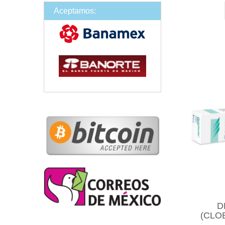
Aceptamos:
D
(CLO