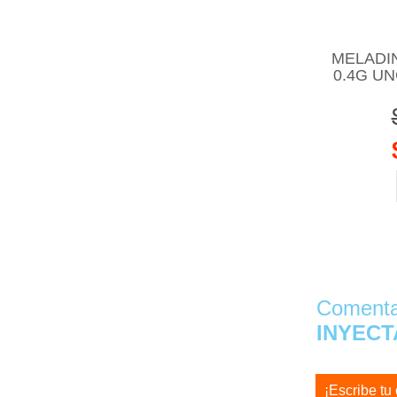
MELADI
0.4G U
Comentar
INYECT
¡Escribe tu