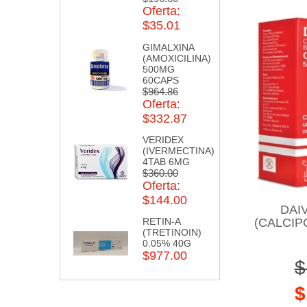
Oferta:
$35.01
GIMALXINA
(AMOXICILINA)
500MG
60CAPS
$964.86
Oferta:
$332.87
VERIDEX
(IVERMECTINA)
4TAB 6MG
$360.00
Oferta:
$144.00
DAI
(CALCI
RETIN-A
(TRETINOIN)
0.05% 40G
$977.00
$
$