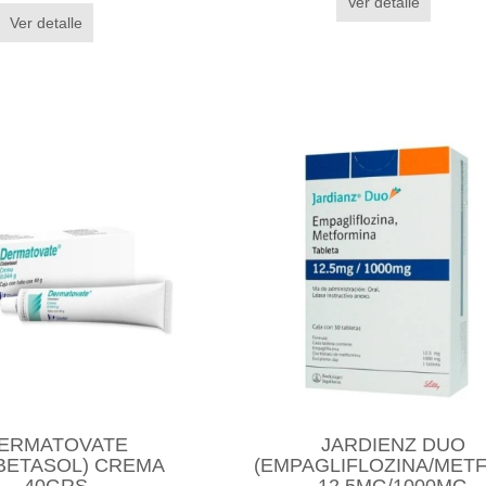
Ver detalle
Ver detalle
ERMATOVATE
JARDIENZ DUO
BETASOL) CREMA
(EMPAGLIFLOZINA/MET
40GRS
12.5MG/1000MG