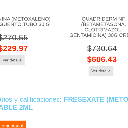
NINA (METOXALENO)
QUADRIDERM NF
NGÜENTO TUBO 30 G
(BETAMETASONA,
CLOTRIMAZOL,
GENTAMICINA) 30G C
$270.55
$229.97
$730.64
$606.43
Ver detalle
Ver detalle
ios y calificaciones:
FRESEXATE (METO
ABLE 2ML
 comentario!