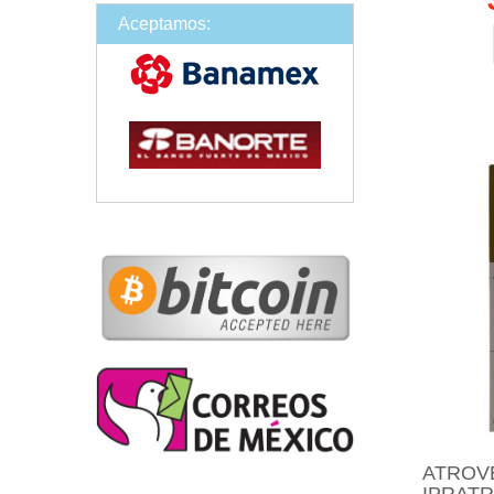
Aceptamos:
ATROV
IPRATR