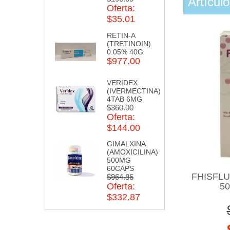
Artícul
Oferta:
$35.01
RETIN-A
(TRETINOIN)
0.05% 40G
$977.00
VERIDEX
(IVERMECTINA)
4TAB 6MG
$360.00
Oferta:
$144.00
GIMALXINA
(AMOXICILINA)
500MG
60CAPS
FHISFLU
$964.86
50
Oferta:
$332.87