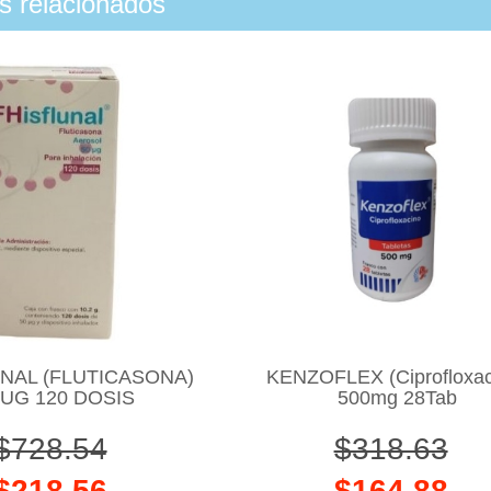
os relacionados
NAL (FLUTICASONA)
KENZOFLEX (Ciprofloxac
UG 120 DOSIS
500mg 28Tab
$728.54
$318.63
$218.56
$164.88