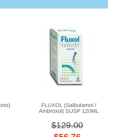
ino)
FLUXOL (Salbutamol /
Ambroxol) SUSP 120ML
$129.00
$56.76