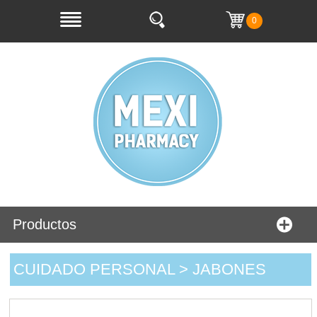
0
Productos
CUIDADO PERSONAL > JABONES