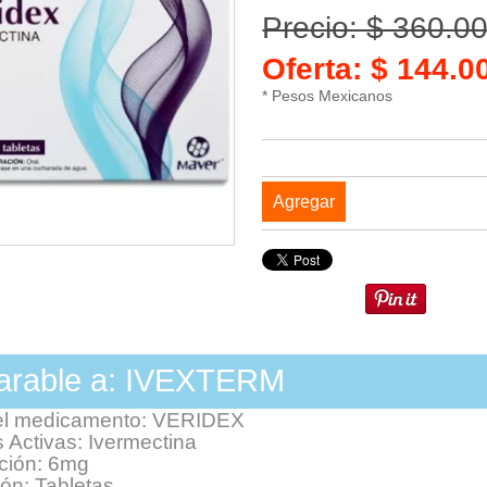
Precio: $ 360.0
Oferta: $ 144.
* Pesos Mexicanos
Agregar
rable a: IVEXTERM
el medicamento: VERIDEX
 Activas: Ivermectina
ción: 6mg
ón: Tabletas