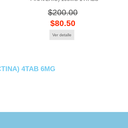
$200.00
$80.50
Ver detalle
TINA) 4TAB 6MG