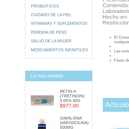
Contenido:
PROBIOTICOS
Laboratori
CUIDADO DE LA PIEL
Hecho en:
Restriccio
VITAMINAS Y SUPLEMENTOS
PERDIDA DE PESO
El Cons
SALUD DE LA MUJER
cualqui
MEDICAMENTOS INFANTILES
Las exis
Favor de
Lo más vendido
RETIN-A
(TRETINOIN)
0.05% 40G
Artícul
$977.00
GIMALXINA
(AMOXICILINA)
500MG