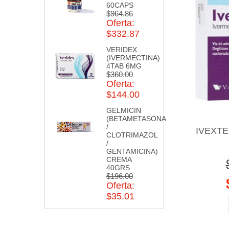
60CAPS
$964.86
Oferta:
$332.87
VERIDEX
(IVERMECTINA)
4TAB 6MG
$360.00
Oferta:
$144.00
GELMICIN
(BETAMETASONA
/
IVEXTE
CLOTRIMAZOL
/
GENTAMICINA)
CREMA
40GRS
$196.00
Oferta:
$35.01