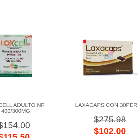
CELL ADULTO NF
LAXACAPS CON 30PER
400/300MG
$275.98
$154.00
$102.00
$115.50