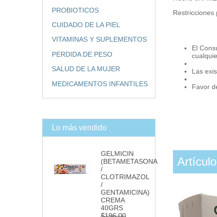
PROBIOTICOS
Restricciones
CUIDADO DE LA PIEL
VITAMINAS Y SUPLEMENTOS
El Cons
PERDIDA DE PESO
cualqui
SALUD DE LA MUJER
Las exis
MEDICAMENTOS INFANTILES
Favor de
Lo más vendido
GELMICIN
Artícul
(BETAMETASONA
/
CLOTRIMAZOL
/
GENTAMICINA)
CREMA
40GRS
$196.00