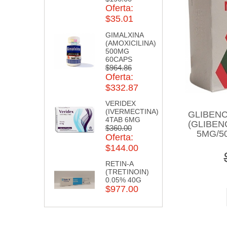
Oferta:
$35.01
GIMALXINA
(AMOXICILINA)
500MG
60CAPS
$964.86
Oferta:
$332.87
VERIDEX
(IVERMECTINA)
GLIBEN
4TAB 6MG
(GLIBEN
$360.00
5MG/5
Oferta:
$144.00
RETIN-A
(TRETINOIN)
0.05% 40G
$977.00