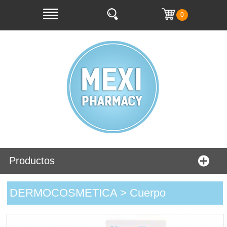
0
Productos
DERMOCOSMETICA > Cuerpo