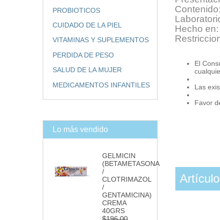
Contenido:
PROBIOTICOS
Laboratorio
CUIDADO DE LA PIEL
Hecho en:
Restriccio
VITAMINAS Y SUPLEMENTOS
PERDIDA DE PESO
El Cons
SALUD DE LA MUJER
cualqui
MEDICAMENTOS INFANTILES
Las exis
Favor de
Lo más vendido
GELMICIN
(BETAMETASONA
/
Artícul
CLOTRIMAZOL
/
GENTAMICINA)
CREMA
40GRS
$196.00