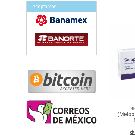
Aceptamos:
S
(Metopr
$