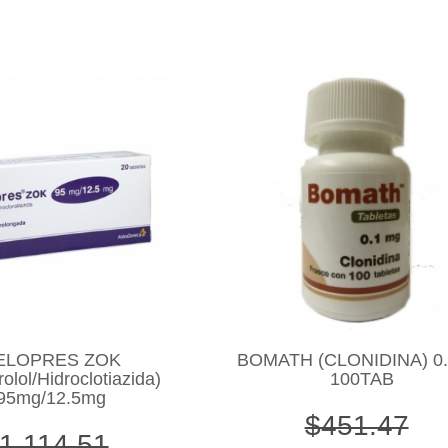
ELOPRES ZOK
BOMATH (CLONIDINA) 0
olol/Hidroclotiazida)
100TAB
95mg/12.5mg
$451.47
1,114.51