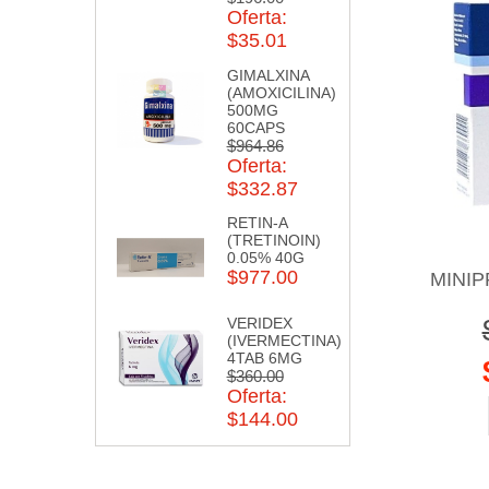
Oferta:
$35.01
GIMALXINA
(AMOXICILINA)
500MG
60CAPS
$964.86
Oferta:
$332.87
RETIN-A
(TRETINOIN)
0.05% 40G
$977.00
MINIP
VERIDEX
(IVERMECTINA)
4TAB 6MG
$360.00
Oferta:
$144.00