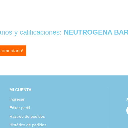
ios y calificaciones:
NEUTROGENA BAR
 comentario!
MI CUENTA
Ingresar
Editar perfil
Rastreo de pedidos
Histórico de pedidos