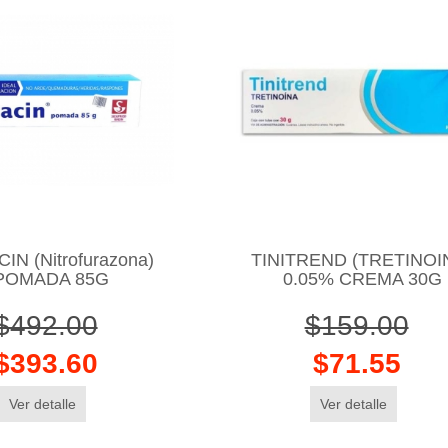
IN (Nitrofurazona)
TINITREND (TRETINOI
POMADA 85G
0.05% CREMA 30G
$492.00
$159.00
$393.60
$71.55
Ver detalle
Ver detalle