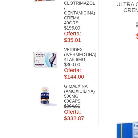
CLOTRIMAZOL
ULTRA 
/
CREM
GENTAMICINA)
CREMA
40GRS
$196.00
Oferta:
$35.01
VERIDEX
(IVERMECTINA)
4TAB 6MG
$360.00
Oferta:
$144.00
GIMALXINA
(AMOXICILINA)
500MG
60CAPS
$964.86
Oferta:
$332.87