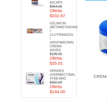
60CAPS
$964.86
Oferta:
$332.87
GELMICIN
(BETAMETASONA
/
CLOTRIMAZOL
/
GENTAMICINA)
CREMA
40GRS
$196.00
Oferta:
$35.01
VERIDEX
(IVERMECTINA)
CREM
4TAB 6MG
$360.00
Oferta:
$144.00