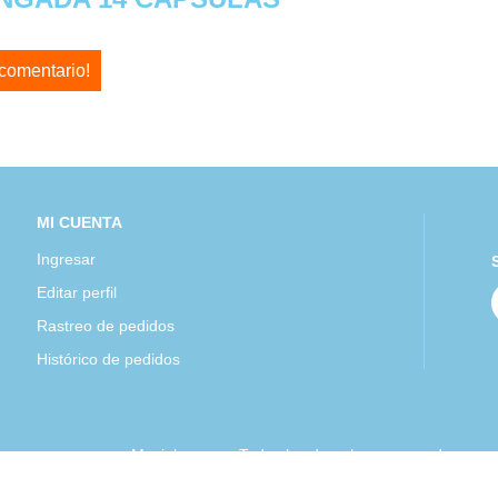
 comentario!
MI CUENTA
Ingresar
Editar perfil
Rastreo de pedidos
Histórico de pedidos
Mexipharmacy Todos los derechos reservados