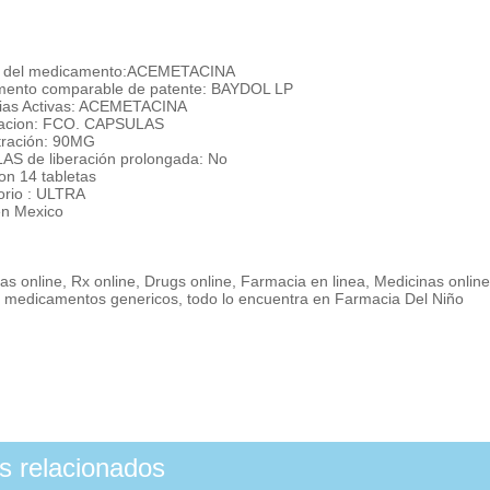
 del medicamento:ACEMETACINA
ento comparable de patente: BAYDOL LP
ias Activas: ACEMETACINA
tacion: FCO. CAPSULAS
ración: 90MG
S de liberación prolongada: No
on 14 tabletas
orio : ULTRA
n Mexico
s online, Rx online, Drugs online, Farmacia en linea, Medicinas onlin
, medicamentos genericos, todo lo encuentra en Farmacia Del Niño
os relacionados