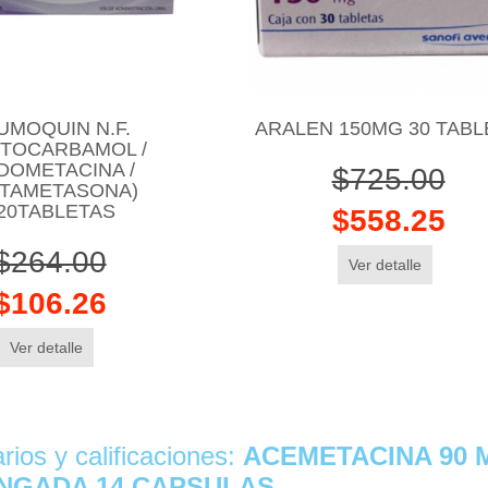
UMOQUIN N.F.
ARALEN 150MG 30 TABL
ETOCARBAMOL /
DOMETACINA /
$725.00
TAMETASONA)
20TABLETAS
$558.25
$264.00
Ver detalle
$106.26
Ver detalle
ios y calificaciones:
ACEMETACINA 90 
NGADA 14 CAPSULAS