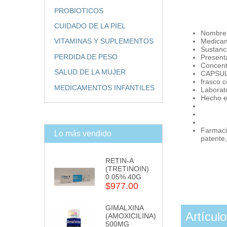
PROBIOTICOS
CUIDADO DE LA PIEL
Nombre
Medicam
VITAMINAS Y SUPLEMENTOS
Sustanc
PERDIDA DE PESO
Presen
Concent
SALUD DE LA MUJER
CAPSULA
frasco c
MEDICAMENTOS INFANTILES
Laborat
Hecho e
Farmacia
Lo más vendido
patente
RETIN-A
(TRETINOIN)
0.05% 40G
$977.00
GIMALXINA
Artícul
(AMOXICILINA)
500MG