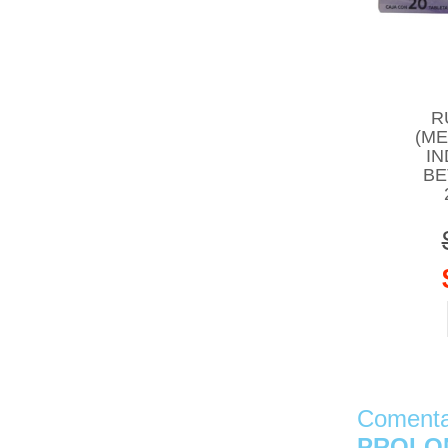
R
(M
IN
BE
Comentar
PROLO