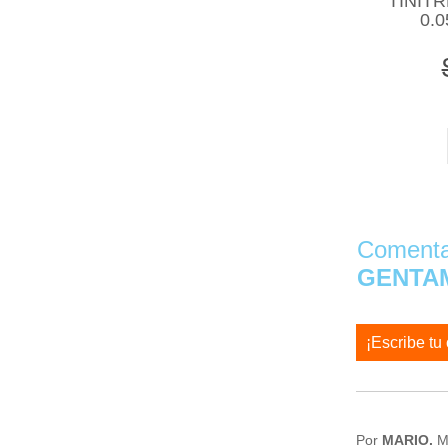
TINIT
0.
Comentar
GENTAM
¡Escribe tu
Por
MARIO.
Ma