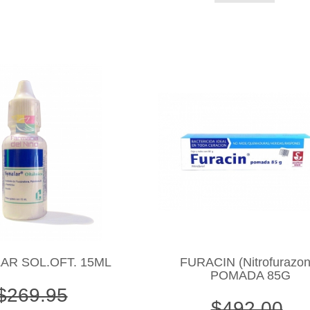
AR SOL.OFT. 15ML
FURACIN (Nitrofurazon
POMADA 85G
$269.95
$492.00