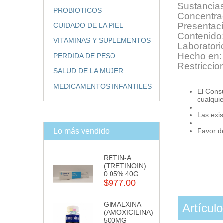
Sustancias
PROBIOTICOS
Concentra
Presentac
CUIDADO DE LA PIEL
Contenido
VITAMINAS Y SUPLEMENTOS
Laboratorio
Hecho en:
PERDIDA DE PESO
Restriccio
SALUD DE LA MUJER
MEDICAMENTOS INFANTILES
El Cons
cualqui
Las exis
Favor de
Lo más vendido
RETIN-A
(TRETINOIN)
0.05% 40G
$977.00
GIMALXINA
Artícul
(AMOXICILINA)
500MG