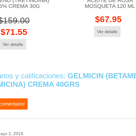
REND (TRETINOINA)
ACEITE DE ROSA
05% CREMA 30G
MOSQUETA 120 ML
$67.95
$159.00
$71.55
Ver detalle
Ver detalle
ios y calificaciones:
GELMICIN (BETAM
ICINA) CREMA 40GRS
 comentario!
yo 2, 2019.