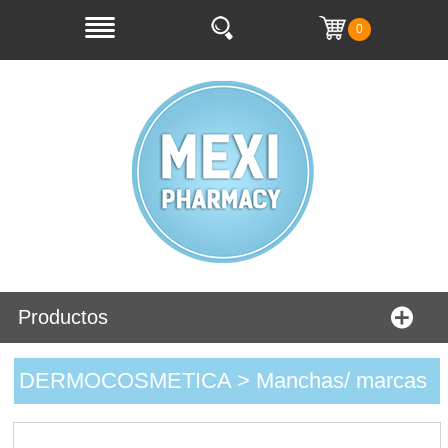
0
Productos
DERMOCOSMETICA > Manchas/ marcas