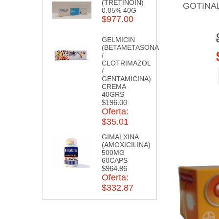
(TRETINOIN)
GOTINAL
0.05% 40G
$977.00
GELMICIN
(BETAMETASONA
/
CLOTRIMAZOL
/
GENTAMICINA)
CREMA
40GRS
$196.00
Oferta:
$35.01
GIMALXINA
(AMOXICILINA)
500MG
60CAPS
$964.86
Oferta:
$332.87