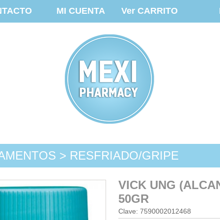
NTACTO
MI CUENTA
Ver CARRITO
AMENTOS > RESFRIADO/GRIPE
VICK UNG (ALCA
50GR
Clave: 7590002012468