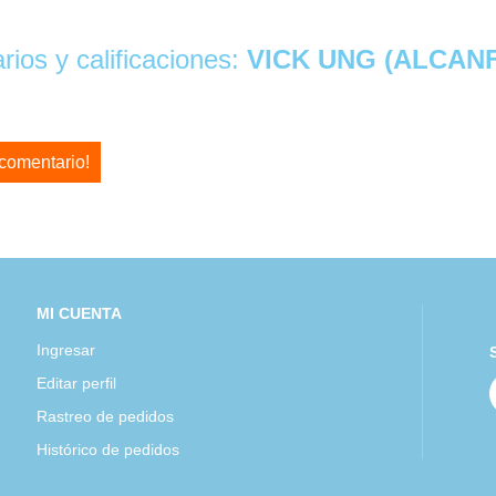
ios y calificaciones:
VICK UNG (ALCAN
 comentario!
MI CUENTA
Ingresar
Editar perfil
Rastreo de pedidos
Histórico de pedidos