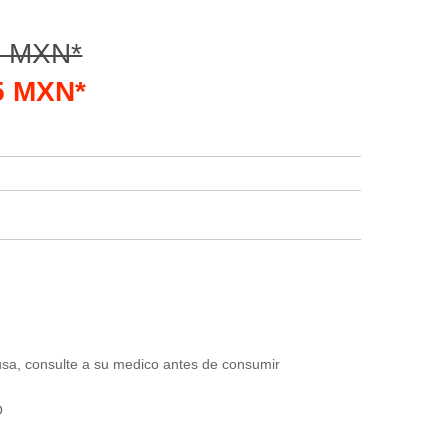
0 MXN*
05 MXN*
usa, consulte a su medico antes de consumir
O