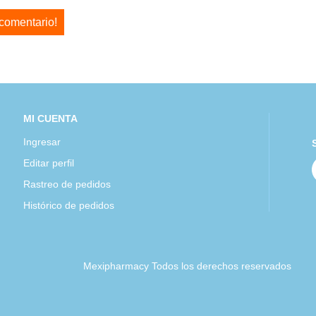
 comentario!
MI CUENTA
Ingresar
Editar perfil
Rastreo de pedidos
Histórico de pedidos
Mexipharmacy Todos los derechos reservados