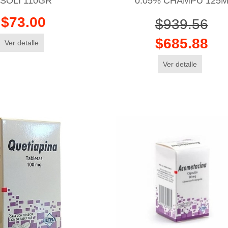
SOLI 110GR
0.05% CHAMPU 125
$73.00
$939.56
$685.88
Ver detalle
Ver detalle