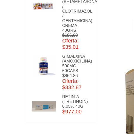
(BETAMETASONA
/
CLOTRIMAZOL
/
GENTAMICINA)
CREMA
40GRS
$196.00
Oferta:
$35.01
GIMALXINA
(AMOXICILINA)
500MG
60CAPS
$964.86
Oferta:
$332.87
RETIN-A
(TRETINOIN)
0.05% 40G
$977.00