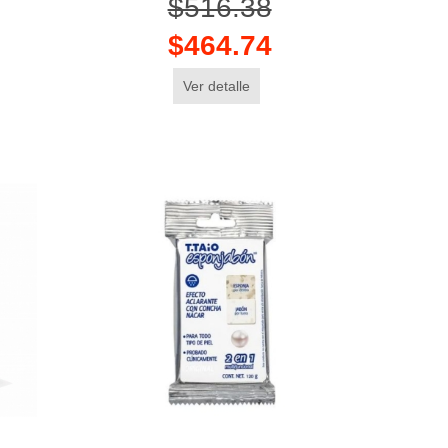
$516.38
$464.74
Ver detalle