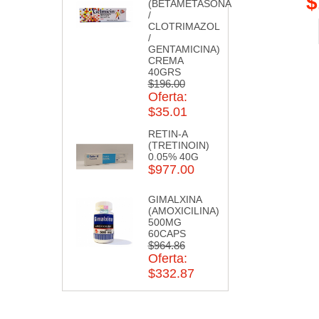
$
(BETAMETASONA
/
CLOTRIMAZOL
/
GENTAMICINA)
CREMA
40GRS
$196.00
Oferta:
$35.01
RETIN-A
(TRETINOIN)
0.05% 40G
$977.00
GIMALXINA
(AMOXICILINA)
500MG
60CAPS
$964.86
Oferta:
$332.87