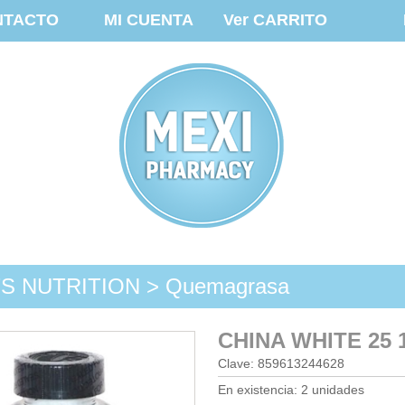
NTACTO
MI CUENTA
Ver CARRITO
S NUTRITION > Quemagrasa
CHINA WHITE 25 
Clave: 859613244628
En existencia: 2 unidades