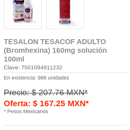
TESALON TESACOF ADULTO
(Bromhexina) 160mg solución
100ml
Clave: 7501094911232
En existencia: 989 unidades
Precio: $ 207.76 MXN*
Oferta: $ 167.25 MXN*
* Pesos Mexicanos