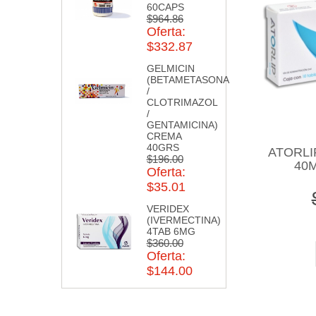
60CAPS
$964.86
Oferta:
$332.87
GELMICIN
(BETAMETASONA
/
CLOTRIMAZOL
/
GENTAMICINA)
CREMA
40GRS
ATORLI
$196.00
40
Oferta:
$35.01
VERIDEX
(IVERMECTINA)
4TAB 6MG
$360.00
Oferta:
$144.00