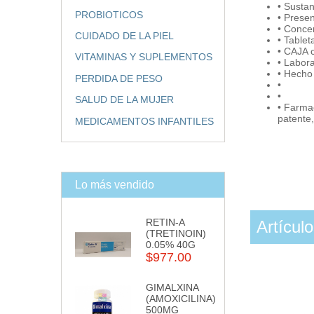
• Susta
PROBIOTICOS
• Prese
• Conce
CUIDADO DE LA PIEL
• Tablet
• CAJA 
VITAMINAS Y SUPLEMENTOS
• Labor
• Hecho
PERDIDA DE PESO
•
•
SALUD DE LA MUJER
• Farmac
patente
MEDICAMENTOS INFANTILES
Lo más vendido
RETIN-A
Artícul
(TRETINOIN)
0.05% 40G
$977.00
GIMALXINA
(AMOXICILINA)
500MG