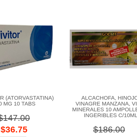
R (ATORVASTATINA)
ALCACHOFA, HINOJO
0 MG 10 TABS
VINAGRE MANZANA, VI
MINERALES 10 AMPOLL
INGERIBLES C/10M
$147.00
$36.75
$186.00