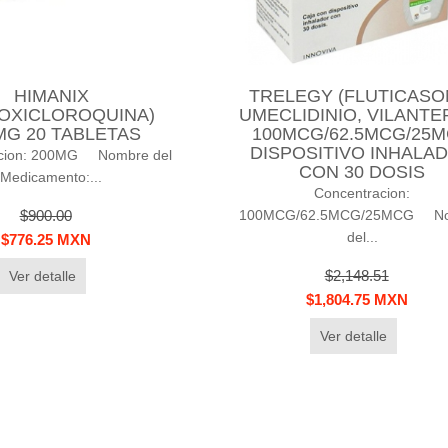
HIMANIX
TRELEGY (FLUTICASO
ROXICLOROQUINA)
UMECLIDINIO, VILANTE
MG 20 TABLETAS
100MCG/62.5MCG/25
DISPOSITIVO INHALA
acion: 200MG Nombre del
CON 30 DOSIS
Medicamento:...
Concentracion:
100MCG/62.5MCG/25MCG N
$900.00
del...
$776.25 MXN
$2,148.51
Ver detalle
$1,804.75 MXN
Ver detalle