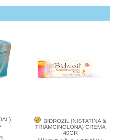
DAL)
BIDROZIL (NISTATINA &
S
TRIAMCINOLONA) CREMA
40GR
...
El Consumo de este producto es