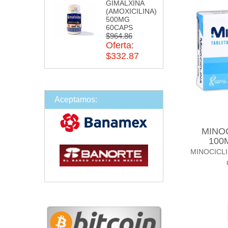
GIMALXINA
(AMOXICILINA)
500MG
60CAPS
$964.86
Oferta:
$332.87
Aceptamos:
MINOC
100
MINOCICL