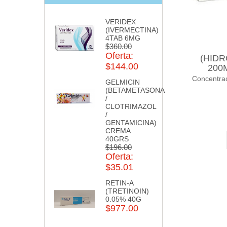
VERIDEX
(IVERMECTINA)
4TAB 6MG
$360.00
Oferta:
(HID
$144.00
200
Concentr
GELMICIN
(BETAMETASONA
/
CLOTRIMAZOL
/
GENTAMICINA)
CREMA
40GRS
$196.00
Oferta:
$35.01
RETIN-A
(TRETINOIN)
0.05% 40G
$977.00