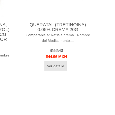
NA,
QUERATAL (TRETINOINA)
ROL)
0.05% CREMA 20G
MCG
Comparable a: Retin-a crema Nombre
DOR
del Medicamento:...
$112.40
ombre
$44.96 MXN
Ver detalle